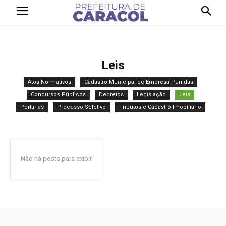
Leis
Atos Normativos
Cadastro Municipal de Empresa Punidas
Concursos Públicos
Decretos
Legislação
Leis
Portarias
Processo Seletivo
Tributos e Cadastro Imobiliário
Não há posts para exibir