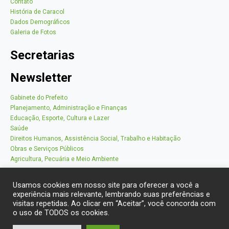
Contato
História de Caracol
Dados Demográficos
Galeria de Fotos
Secretarias
Newsletter
Gabinete do Prefeito
Planejamento, Administração e Finanças
Educação, Esporte, Cultura e Lazer
Saúde
Direitos Humanos, Assistência Social, Trabalho e Habitação
Obras e Serviços Públicos
Agricultura, Pecuária e Meio Ambiente
Usamos cookies em nosso site para oferecer a você a
experiência mais relevante, lembrando suas preferências e
visitas repetidas. Ao clicar em “Aceitar”, você concorda com
o uso de TODOS os cookies.
© Prefeitura Municipal de Caracol 2022 - Todos os direitos reservados -