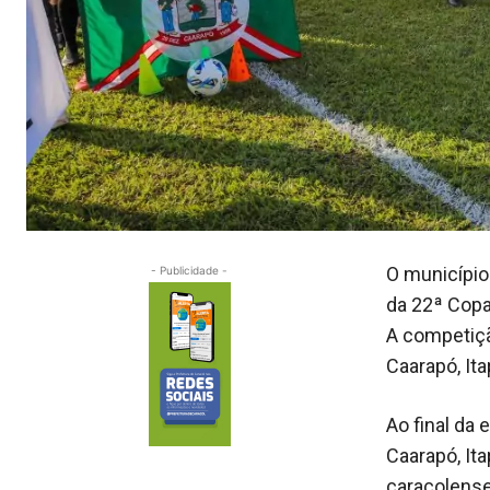
O município 
- Publicidade -
da 22ª Copa
A competiçã
Caarapó, Ita
Ao final da 
Caarapó, Ita
caracolense