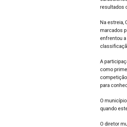
resultados 
Na estreia, 
marcados po
enfrentou a
classificaç
A participa
como primei
competição.
para conhec
O município
quando este
O diretor mu