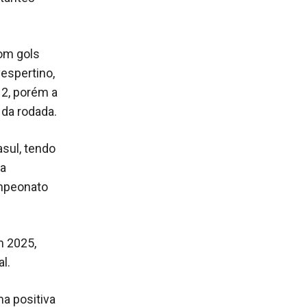
com gols
espertino,
 2, porém a
 da rodada.
sul, tendo
da
ampeonato
m 2025,
l.
ma positiva