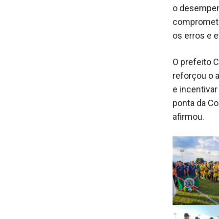
o desempen
comprometid
os erros e e
O prefeito
reforçou o 
e incentivar
ponta da Co
afirmou.