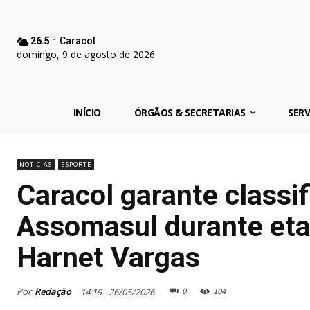
26.5
C
Caracol
domingo, 9 de agosto de 2026
INÍCIO
ÓRGÃOS & SECRETARIAS
SERV
NOTÍCIAS
ESPORTE
Caracol garante classi
Assomasul durante eta
Harnet Vargas
Por
Redação
0
104
14:19 - 26/05/2026