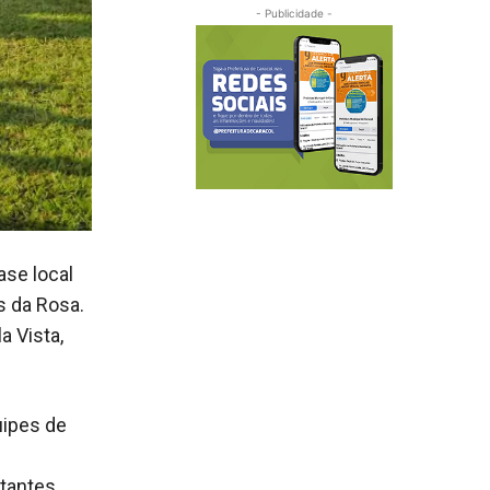
- Publicidade -
ase local
s da Rosa.
a Vista,
uipes de
tantes