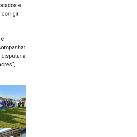
ocados e
corrigir
 e
 acompanhar
 disputar a
ores”,