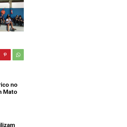
rico no
em Mato
ilizam